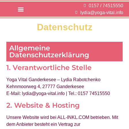
0157 / 74515550
lydia@yoga-vital.info
Business Workshop
Yoga in der Praxis
Datenschutz
Allgemeine
Datenschutzerklärung
1. Verantwortliche Stelle
Yoga Vital Ganderkesee – Lydia Rabotchenko
Kehnmoorweg 4, 27777 Ganderkesee
E-Mail: lydia@yoga-vital.info | Tel.: 0157 74515550
2. Website & Hosting
Unsere Website wird bei ALL-INKL.COM betrieben. Mit
dem Anbieter besteht ein Vertrag zur